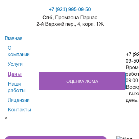
+7 (921) 995-09-50
Спб,
Промзона Парнас
2-й Верхний пер., 4, корп. 1Ж
Главная
О
компании
+7 (9
09-50
Услуги
Врем
Цены
рабо
Главная
/
Цены
/
Бронза
/
Лом бронзы
ОЦЕНКА ЛОМА
09:00
Наши
Воск
работы
- вых
Лицензии
день.
Лом бронзы
Контакты
×