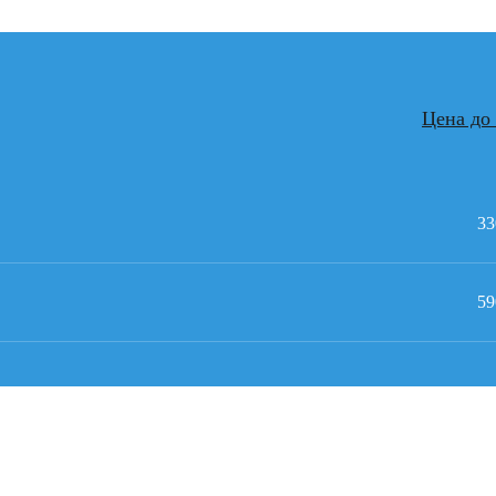
Цена
до 
33
59