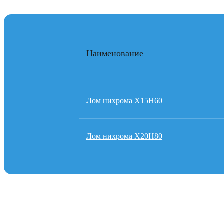
Наименование
Лом нихрома Х15Н60
Лом нихрома Х20Н80