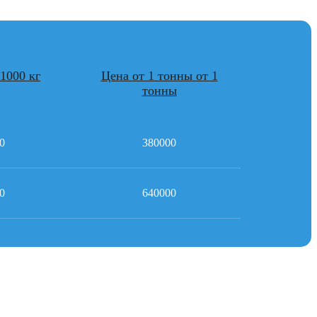
1000 кг
Цена от 1 тонны
от 1
тонны
0
380000
0
640000